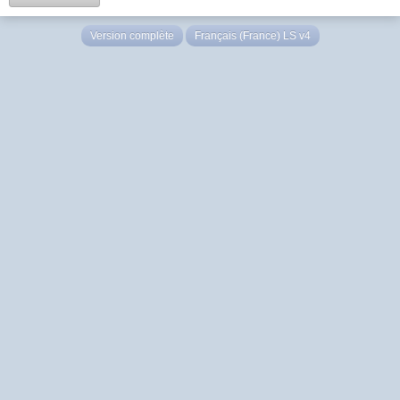
Version complète
Français (France) LS v4