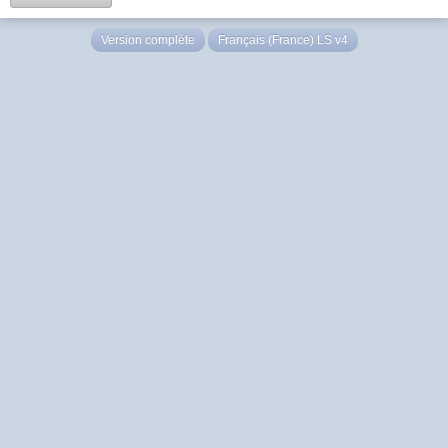
Version complète
Français (France) LS v4