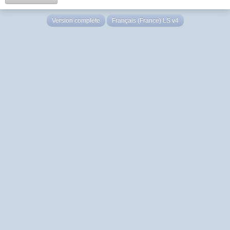
Version complète
Français (France) LS v4