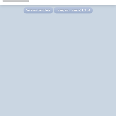
Version complète
Français (France) LS v4