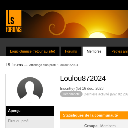
Logic-Sunrise (retour au site)
Forums
Membres
Petites a
→
LS forums
Affichage d'un profil : Loulou872024
Loulou872024
Inscrit(e) (le) 16 déc. 2023
Déconnecté
Dernière activité janv. 02 2
Aperçu
Statistiques de la communauté
Flux du profil
Groupe
Members