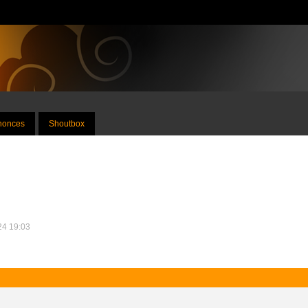
nnonces
Shoutbox
024 19:03