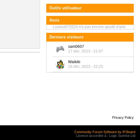
Outils utilisateur
Amis
Loulou872024 n'a pas encore ajouté d'ami.
Derniers visiteurs
sam0607
17 déc. 2023 - 21:07
Waikiki
16 déc. 2023 - 22:25
Privacy Policy
Community Forum Software by IP.Board
Licence accordée à : Logic Sunrise Ltd