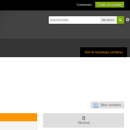
Connexion
Créer un compte
Membres
Voir le nouveau contenu
Mon contenu
0
Neutral