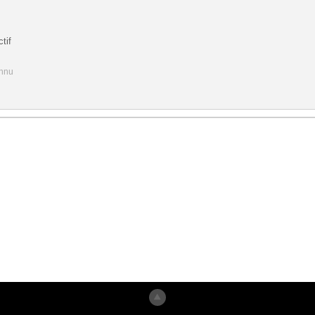
tif
onnu