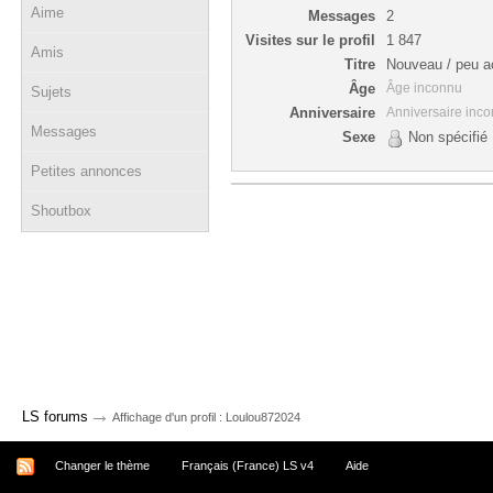
Aime
Messages
2
Visites sur le profil
1 847
Amis
Titre
Nouveau / peu ac
Âge
Âge inconnu
Sujets
Anniversaire
Anniversaire inc
Messages
Sexe
Non spécifié
Petites annonces
Shoutbox
→
LS forums
Affichage d'un profil : Loulou872024
Changer le thème
Français (France) LS v4
Aide