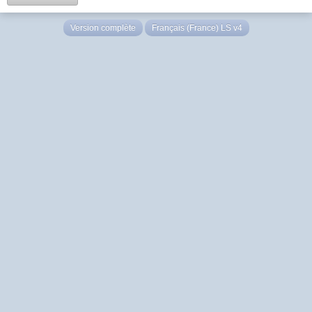
Version complète
Français (France) LS v4