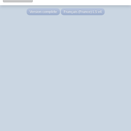
Version complète
Français (France) LS v4