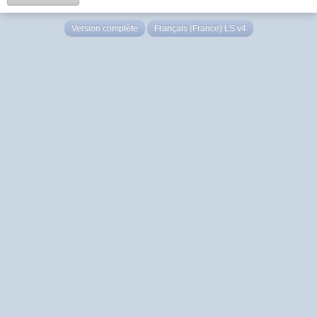
Version complète
Français (France) LS v4