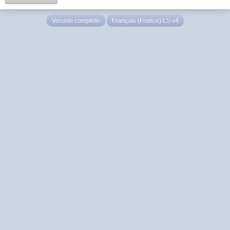
Version complète
Français (France) LS v4