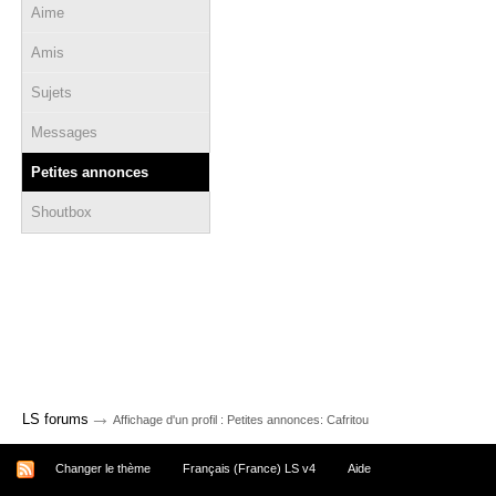
Aime
Amis
Sujets
Messages
Petites annonces
Shoutbox
→
LS forums
Affichage d'un profil : Petites annonces: Cafritou
Changer le thème
Français (France) LS v4
Aide