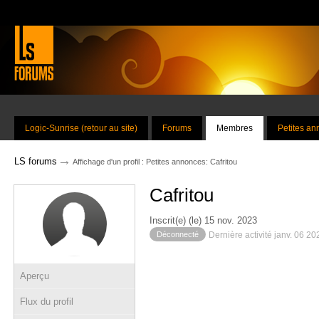
Logic-Sunrise (retour au site)
Forums
Membres
Petites a
→
LS forums
Affichage d'un profil : Petites annonces: Cafritou
Cafritou
Inscrit(e) (le) 15 nov. 2023
Déconnecté
Dernière activité janv. 06 2
Aperçu
Flux du profil