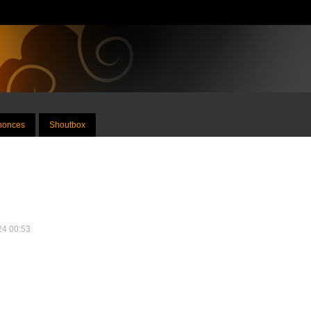
nnonces
Shoutbox
024 00:53