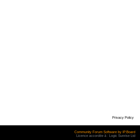
Privacy Policy
Community Forum Software by IP.Board
Licence accordée à : Logic Sunrise Ltd