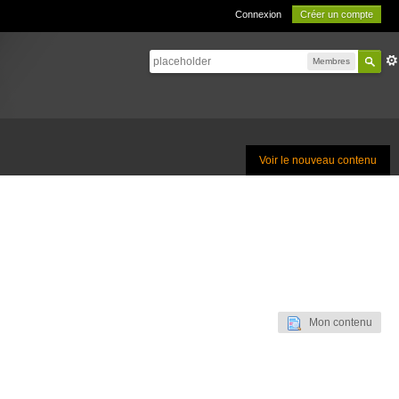
Connexion
Créer un compte
Membres
Voir le nouveau contenu
Mon contenu