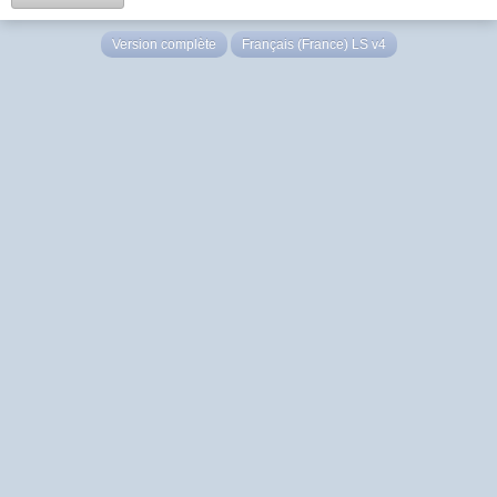
Version complète
Français (France) LS v4