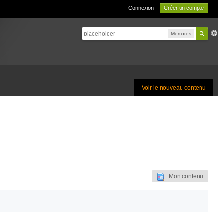
Connexion
Créer un compte
Membres
Voir le nouveau contenu
Mon contenu