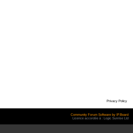
Privacy Policy
Community Forum Software by IP.Board
Licence accordée à : Logic Sunrise Ltd