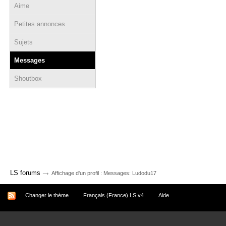
Aime
Petites annonces
Sujets
Messages
Shoutbox
→
LS forums
Affichage d'un profil : Messages: Ludodu17
Changer le thème
Français (France) LS v4
Aide