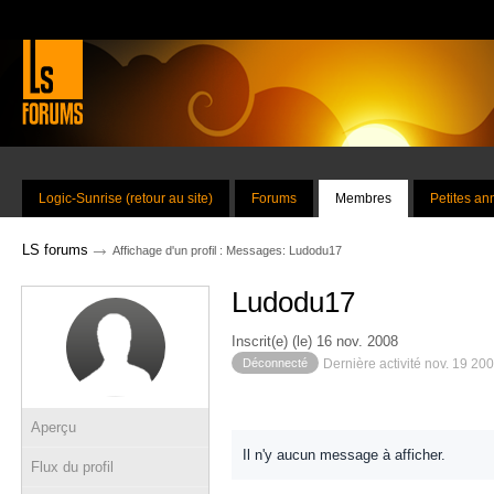
Logic-Sunrise (retour au site)
Forums
Membres
Petites a
→
LS forums
Affichage d'un profil : Messages: Ludodu17
Ludodu17
Inscrit(e) (le) 16 nov. 2008
Déconnecté
Dernière activité nov. 19 20
Aperçu
Il n'y aucun message à afficher.
Flux du profil