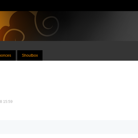
nnonces
Shoutbox
08 15:59