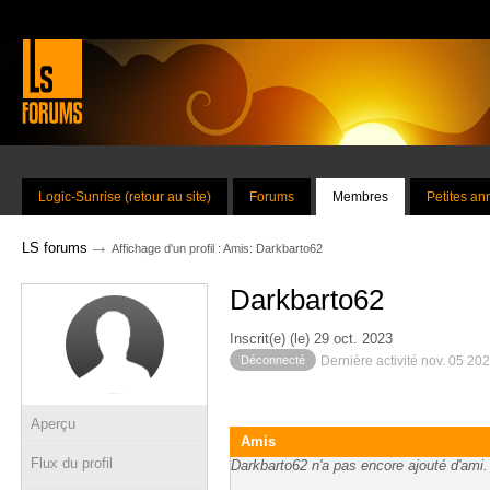
Logic-Sunrise (retour au site)
Forums
Membres
Petites a
→
LS forums
Affichage d'un profil : Amis: Darkbarto62
Darkbarto62
Inscrit(e) (le) 29 oct. 2023
Déconnecté
Dernière activité nov. 05 20
Aperçu
Amis
Flux du profil
Darkbarto62 n'a pas encore ajouté d'ami.