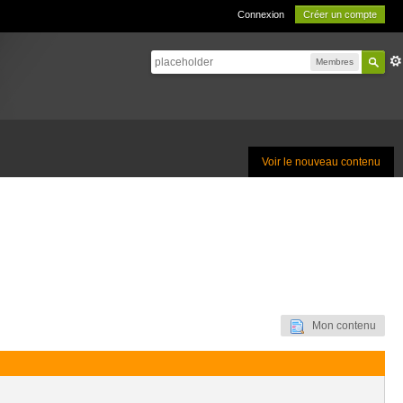
Connexion
Créer un compte
Membres
Voir le nouveau contenu
Mon contenu