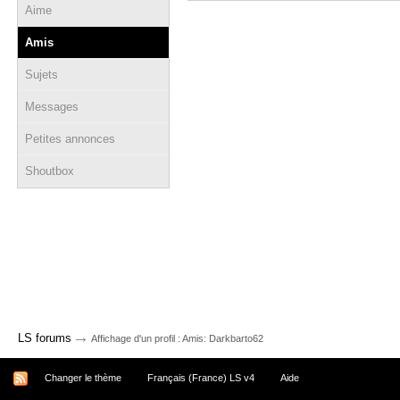
Aime
Amis
Sujets
Messages
Petites annonces
Shoutbox
→
LS forums
Affichage d'un profil : Amis: Darkbarto62
Changer le thème
Français (France) LS v4
Aide