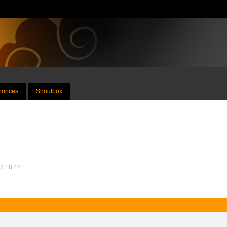
nnonces
Shoutbox
23 18:42