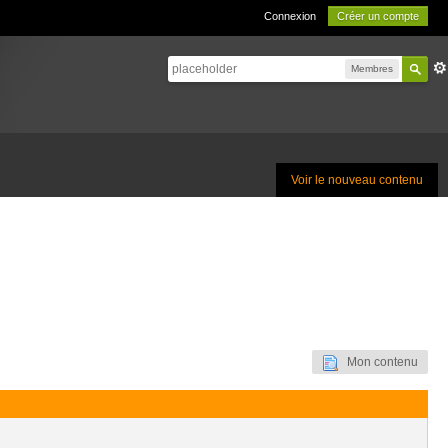
Connexion
Créer un compte
Membres
Voir le nouveau contenu
Mon contenu