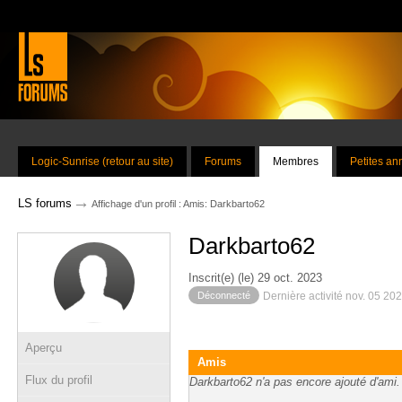
Logic-Sunrise (retour au site)
Forums
Membres
Petites a
→
LS forums
Affichage d'un profil : Amis: Darkbarto62
Darkbarto62
Inscrit(e) (le) 29 oct. 2023
Déconnecté
Dernière activité nov. 05 20
Aperçu
Amis
Flux du profil
Darkbarto62 n'a pas encore ajouté d'ami.