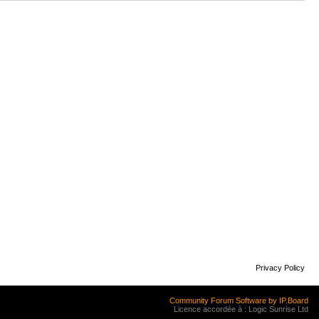
Privacy Policy
Community Forum Software by IP.Board
Licence accordée à : Logic Sunrise Ltd