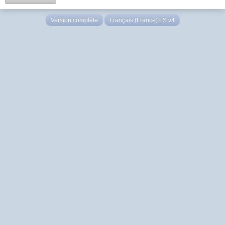
Version complète
Français (France) LS v4