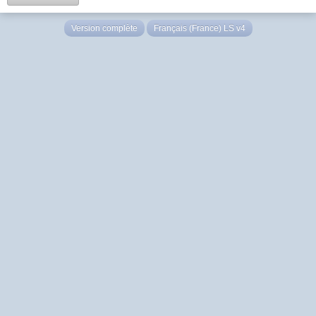
Version complète
Français (France) LS v4