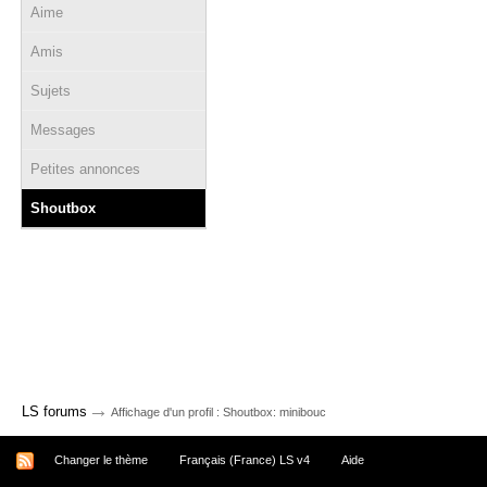
Aime
Amis
Sujets
Messages
Petites annonces
Shoutbox
→
LS forums
Affichage d'un profil : Shoutbox: minibouc
Changer le thème
Français (France) LS v4
Aide