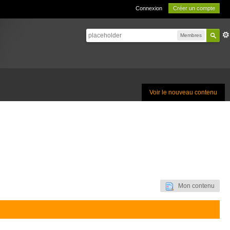
Connexion
Créer un compte
Membres
Voir le nouveau contenu
Mon contenu