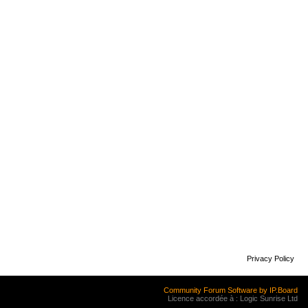
Privacy Policy
Community Forum Software by IP.Board
Licence accordée à : Logic Sunrise Ltd