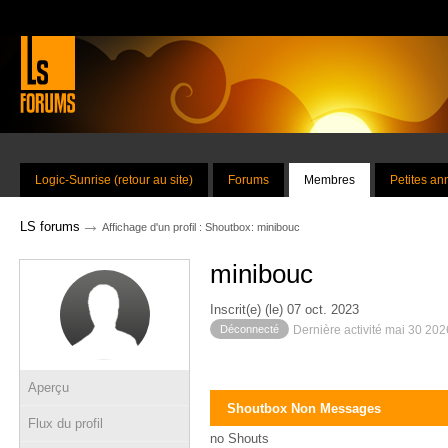
Logic-Sunrise (retour au site)
Forums
Membres
Petites a
→
LS forums
Affichage d'un profil : Shoutbox: minibouc
minibouc
Inscrit(e) (le) 07 oct. 2023
Déconnecté
Dernière activité mai 30 20
Aperçu
Shoutbox Non Messages
Flux du profil
no Shouts