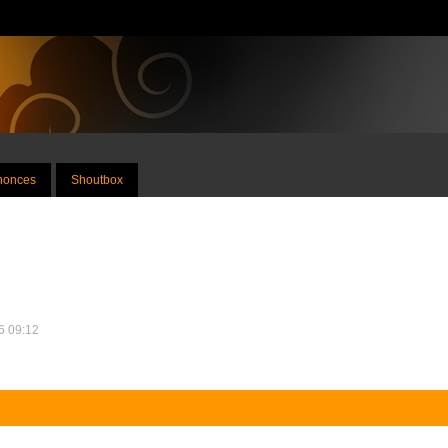
nnonces
Shoutbox
26 09:12