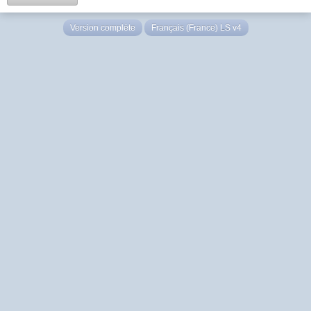
Version complète
Français (France) LS v4