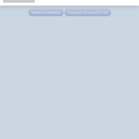
Version complète
Français (France) LS v4