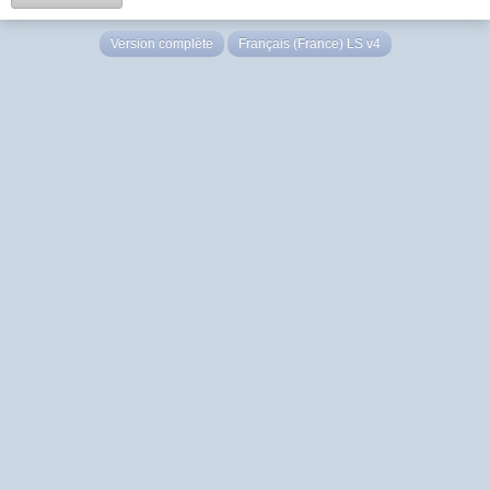
Version complète
Français (France) LS v4