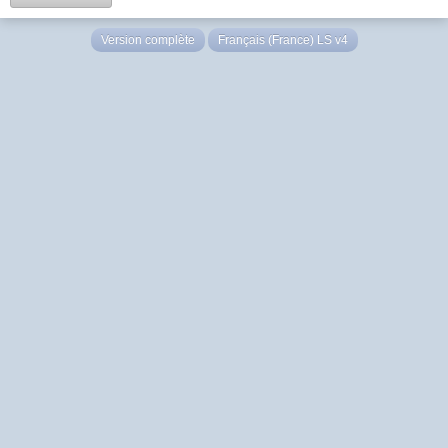
Version complète
Français (France) LS v4