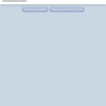
Version complète
Français (France) LS v4