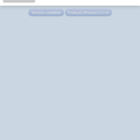
Version complète
Français (France) LS v4