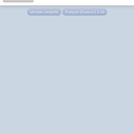
Version complète
Français (France) LS v4