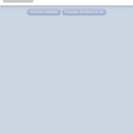
Version complète
Français (France) LS v4