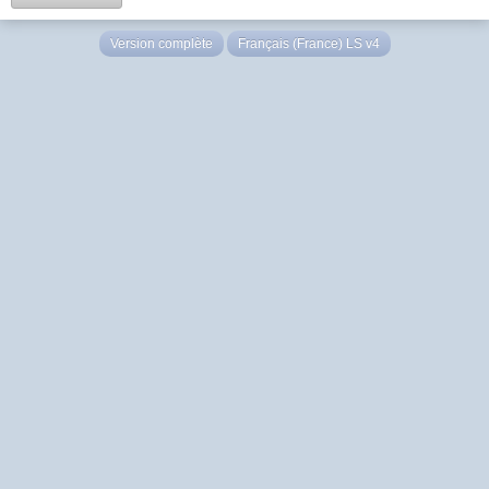
Version complète
Français (France) LS v4