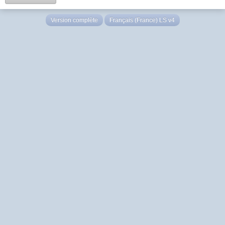
Version complète
Français (France) LS v4