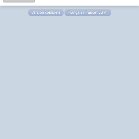
Version complète
Français (France) LS v4