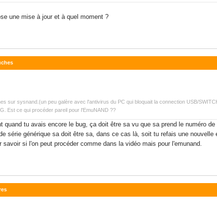
pose une mise à jour et à quel moment ?
ouches
uches sur sysnand.(un peu galère avec l'antivirus du PC qui bloquait la connection USB/SWITC
UG. Est ce qui procéder pareil pour l'EmuNAND ??
nt quand tu avais encore le bug, ça doit être sa vu que sa prend le numéro d
de série générique sa doit être sa, dans ce cas là, soit tu refais une nouvell
 savoir si l'on peut procéder comme dans la vidéo mais pour l'emunand.
res