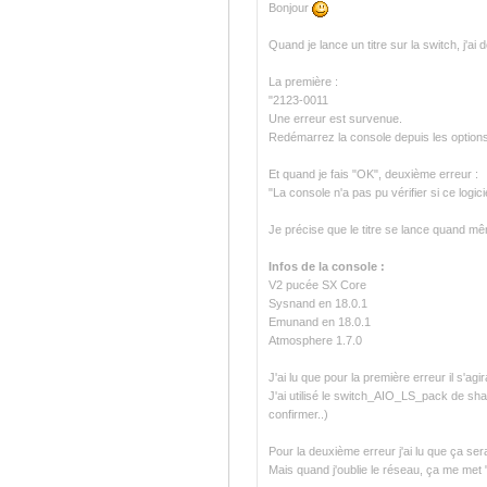
Bonjour
Quand je lance un titre sur la switch, j'ai 
La première :
"2123-0011
Une erreur est survenue.
Redémarrez la console depuis les options 
Et quand je fais "OK", deuxième erreur :
"La console n'a pas pu vérifier si ce log
Je précise que le titre se lance quand mêm
Infos de la console :
V2 pucée SX Core
Sysnand en 18.0.1
Emunand en 18.0.1
Atmosphere 1.7.0
J'ai lu que pour la première erreur il s'agi
J'ai utilisé le switch_AIO_LS_pack de sh
confirmer..)
Pour la deuxième erreur j'ai lu que ça ser
Mais quand j'oublie le réseau, ça me met