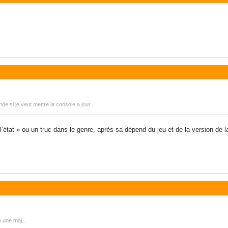
e si je veut mettre la console a jour
l’état » ou un truc dans le genre, après sa dépend du jeu et de la version de la
 une maj...