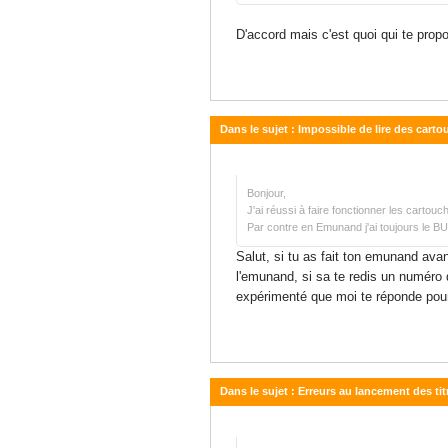
D'accord mais c'est quoi qui te pro
Dans le sujet : Impossible de lire des cart
05 mai 2024 - 21:11
Bonjour,
J'ai réussi à faire fonctionner les carto
Par contre en Emunand j'ai toujours le B
Salut, si tu as fait ton emunand ava
l'emunand, si sa te redis un numéro 
expérimenté que moi te réponde pour
Dans le sujet : Erreurs au lancement des tit
04 mai 2024 - 13:38