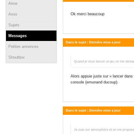
Aime
08 février 2025 - 15:37
Ok merci beaucoup
Amis
Sujets
Messages
Dans le sujet : Dernière mise a jour
Petites annonces
29 mai 2024 - 22:12
Shoutbox
Quand je veux lancer un jeu on me demand
Alors appuie juste sur « lancer dans 
console (emunand ducoup).
Dans le sujet : Dernière mise a jour
21 mai 2024 - 12:33
Je suis sur atmosphère et on me propose