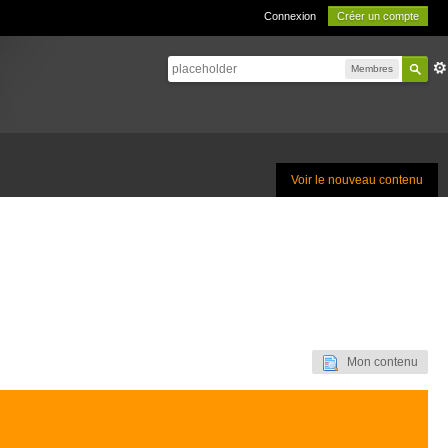
Connexion
Créer un compte
Membres
Voir le nouveau contenu
Mon contenu