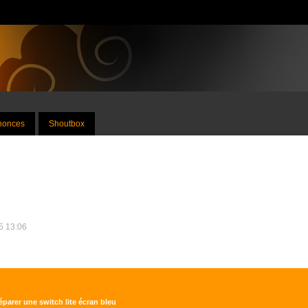
nnonces
Shoutbox
25 13:06
parer une switch lite écran bleu