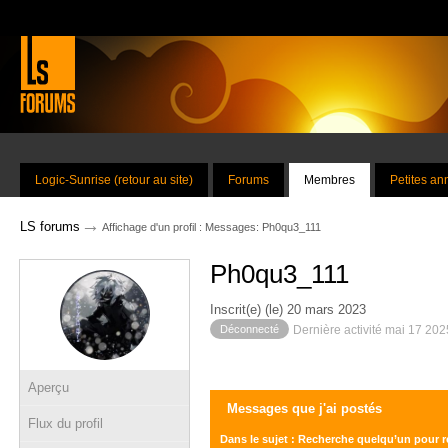
Logic-Sunrise (retour au site)
Forums
Membres
Petites a
→
LS forums
Affichage d'un profil : Messages: Ph0qu3_111
Ph0qu3_111
Inscrit(e) (le) 20 mars 2023
Déconnecté
Dernière activité mai 17 20
Aperçu
Messages que j'ai postés
Flux du profil
Dans le sujet : Recherche quelqu’un pour ré