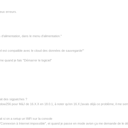
deux erreurs.
d'alimentation, dans le menu d'alimentation."
iciel est compatible avec le cloud des données de sauvegarde"'
e quand je fais "Démarrer le logiciel"
rait des sigpatches ?
adow256 pour MàJ de 16.X.X en 18.0.1, à noter qu'en 16.X j'avais déjà ce problème, il me sem
ait si on a setup un WiFi sur la console
 "Connexion à Internet impossible", et quand je passe en mode avion ça me demande de le dé