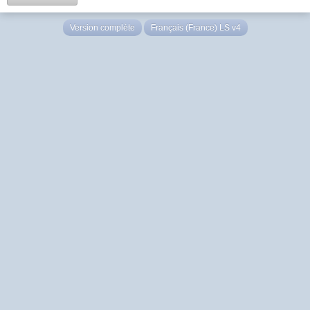
Version complète
Français (France) LS v4