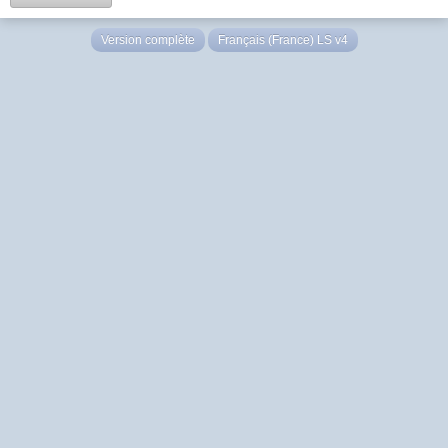
Version complète
Français (France) LS v4