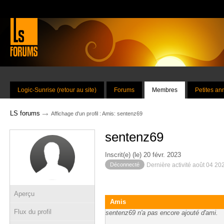
Logic-Sunrise (retour au site)
Forums
Membres
Petites a
→
LS forums
Affichage d'un profil : Amis: sentenz69
sentenz69
Inscrit(e) (le) 20 févr. 2023
Déconnecté
Dernière activité août 04 20
Aperçu
Amis
Flux du profil
sentenz69 n'a pas encore ajouté d'ami.