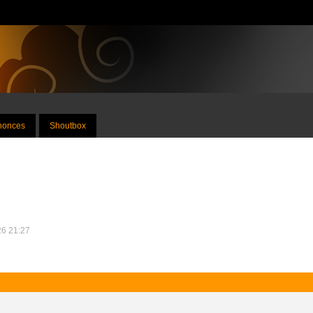
nnonces
Shoutbox
26 21:27