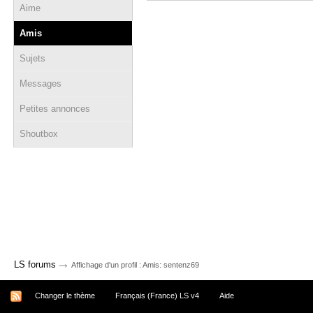
Aime
Amis
Sujets
Messages
Petites annonces
Shoutbox
→
LS forums
Affichage d'un profil : Amis: sentenz69
Changer le thème
Français (France) LS v4
Aide