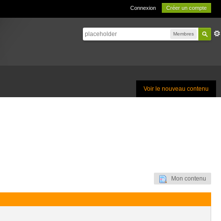
Connexion
Créer un compte
Membres
Voir le nouveau contenu
Mon contenu