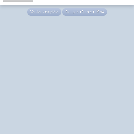
Version complète
Français (France) LS v4