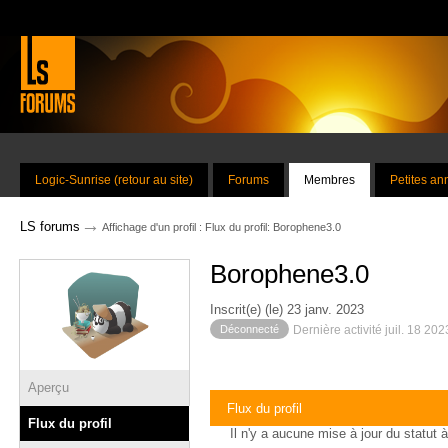
Logic-Sunrise (retour au site)
Forums
Membres
Petites a
→
LS forums
Affichage d'un profil : Flux du profil: Borophene3.0
Borophene3.0
Inscrit(e) (le) 23 janv. 2023
Déconnecté
Dernière activité juil. 18 20
Aperçu
Flux du profil
Flux du profil
Il n'y a aucune mise à jour du statut à