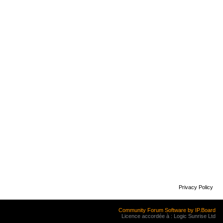
Privacy Policy
Community Forum Software by IP.Board
Licence accordée à : Logic Sunrise Ltd