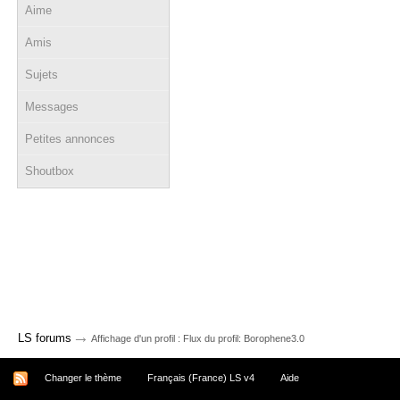
Aime
Amis
Sujets
Messages
Petites annonces
Shoutbox
→
LS forums
Affichage d'un profil : Flux du profil: Borophene3.0
Changer le thème
Français (France) LS v4
Aide