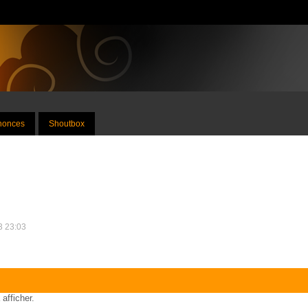
nnonces
Shoutbox
23 23:03
 afficher.