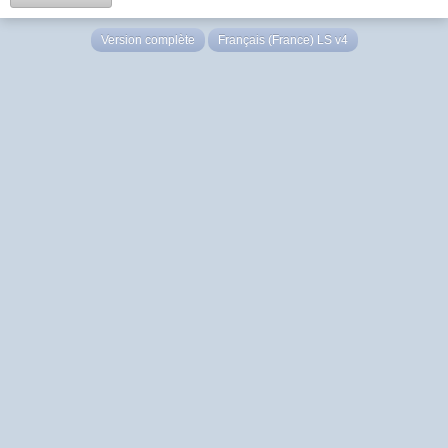
Version complète
Français (France) LS v4