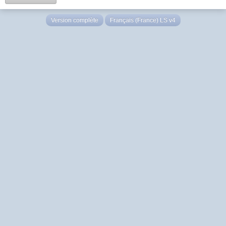
Version complète
Français (France) LS v4