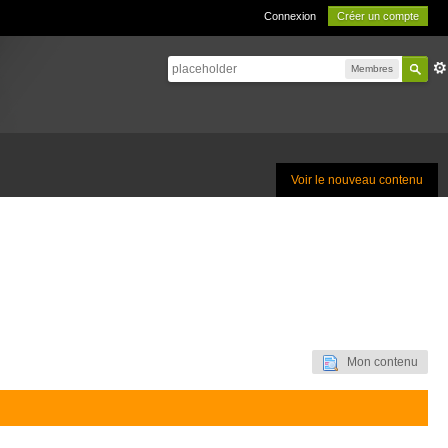
Connexion
Créer un compte
Membres
Voir le nouveau contenu
Mon contenu