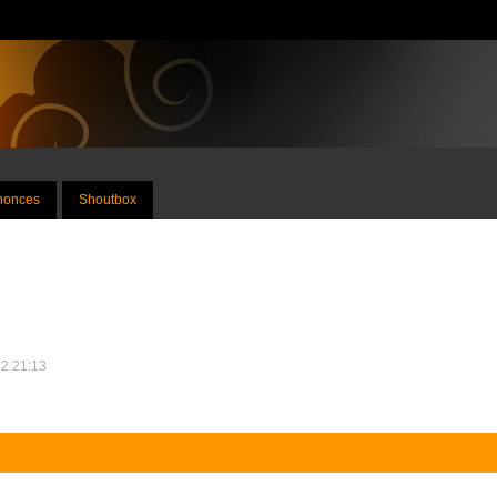
nnonces
Shoutbox
22 21:13