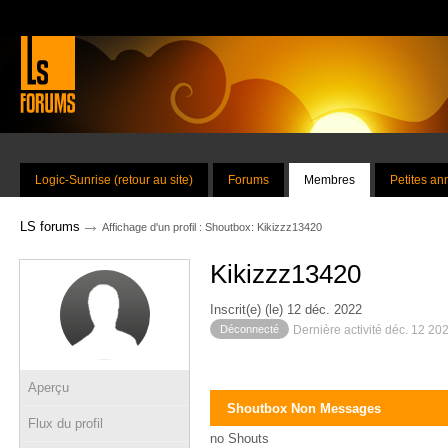
Logic-Sunrise (retour au site)
Forums
Membres
Petites a
→
LS forums
Affichage d'un profil : Shoutbox: Kikizzz13420
Kikizzz13420
Inscrit(e) (le) 12 déc. 2022
Déconnecté
Dernière activité déc. 12 20
Aperçu
Shoutbox Non Messages
Flux du profil
no Shouts