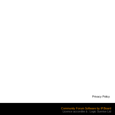
Privacy Policy
Community Forum Software by IP.Board
Licence accordée à : Logic Sunrise Ltd