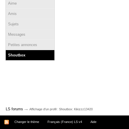
Aime
Amis
Sujets
Messages
Petites annonces
Shoutbox
→
LS forums
Affichage d'un profil : Shoutbox: Kikizzz13420
Changer le thème
Français (France) LS v4
Aide