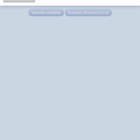
Version complète
Français (France) LS v4