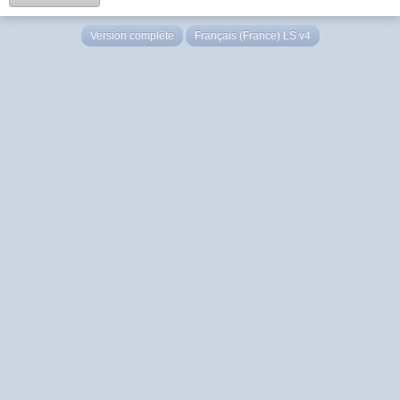
Version complète
Français (France) LS v4