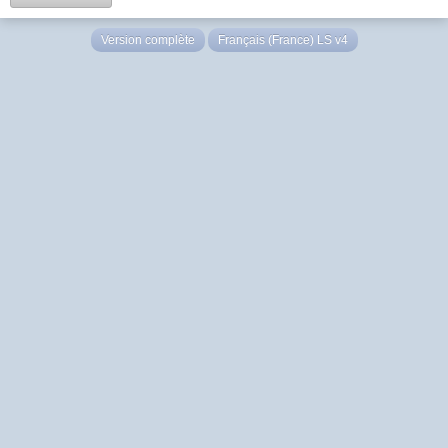
Version complète
Français (France) LS v4