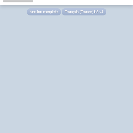
Version complète
Français (France) LS v4