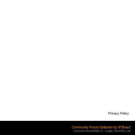
Privacy Policy
Community Forum Software by IP.Board
Licence accordée à : Logic Sunrise Ltd