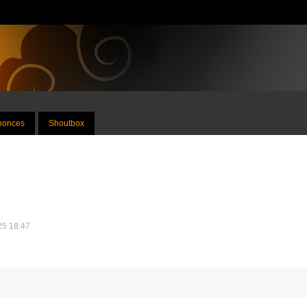
nnonces
Shoutbox
025 18:47