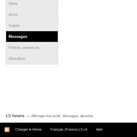
Aime
Amis
Sujets
Messages
Petites annonces
Shoutbox
→
LS forums
Affichage d'un profil : Messages: altraxbar
Changer le thème
Français (France) LS v4
Aide