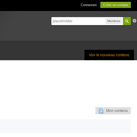
Connexion
Créer un compte
Membres
Voir le nouveau contenu
Mon contenu