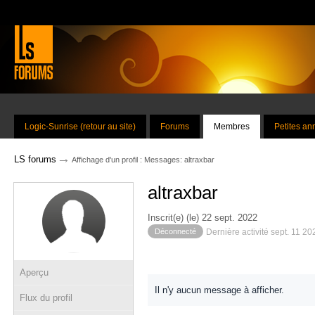
Logic-Sunrise (retour au site)
Forums
Membres
Petites a
→
LS forums
Affichage d'un profil : Messages: altraxbar
altraxbar
Inscrit(e) (le) 22 sept. 2022
Déconnecté
Dernière activité sept. 11 2
Aperçu
Il n'y aucun message à afficher.
Flux du profil