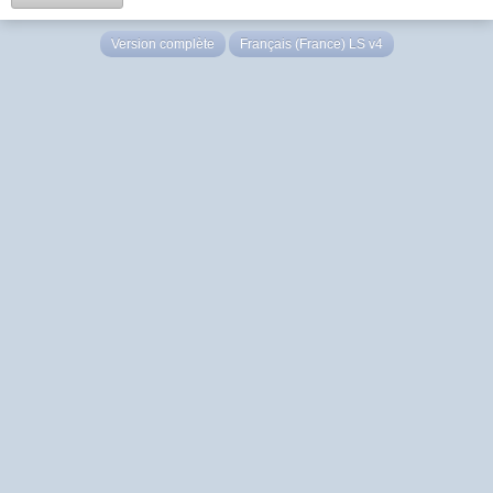
Version complète
Français (France) LS v4