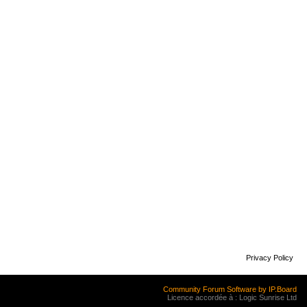
Privacy Policy
Community Forum Software by IP.Board
Licence accordée à : Logic Sunrise Ltd