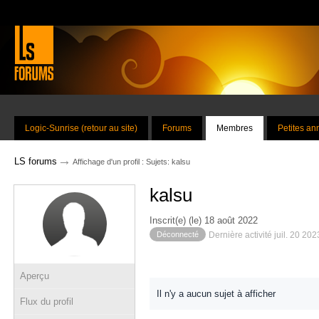
Logic-Sunrise (retour au site)
Forums
Membres
Petites a
→
LS forums
Affichage d'un profil : Sujets: kalsu
kalsu
Inscrit(e) (le) 18 août 2022
Déconnecté
Dernière activité juil. 20 20
Aperçu
Il n'y a aucun sujet à afficher
Flux du profil