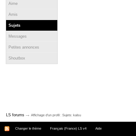
Aime
Amis
Sujets
Messages
Petites annonces
Shoutbox
→
LS forums
Affichage d'un profil : Sujets: kalsu
Changer le thème
Français (France) LS v4
Aide