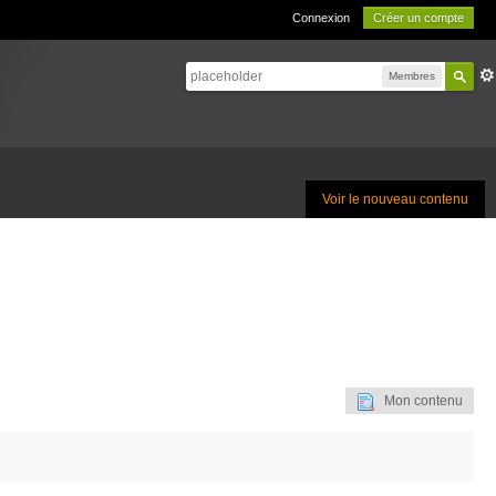
Connexion
Créer un compte
Membres
Voir le nouveau contenu
Mon contenu