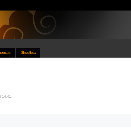
nnonces
Shoutbox
23 14:41