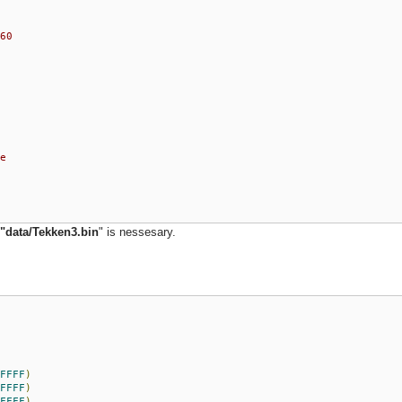
60
e
"data/Tekken3.bin
" is nessesary.
FFFF
)
FFFF
)
FFFF
)