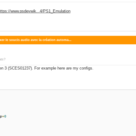
https://www.psdevwik...4/PS1_Emulation
xer le soucis audio avec la création automa...
ats?
ken 3 (SCES01237). For example here are my configs.
p
=
0