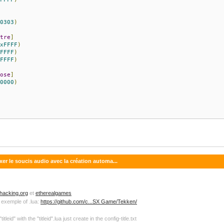
0303
)
tre
]
xFFFF
)
FFFF
)
FFFF
)
ose
]
0000
)
xer le soucis audio avec la création automa...
acking.org
et
etherealgames
is exemple of .lua:
https://github.com/c...SX Game/Tekken/
itleid" with the "titleid".lua just create in the config-title.txt