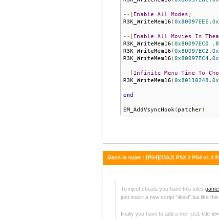
--[
Enable
All
Modes
]
R3K_WriteMem16
(
0x80097EEE
,
0x
--[
Enable
All
Movies
In
Thea
R3K_WriteMem16
(
0x80097EC0
,
0
R3K_WriteMem16
(
0x80097EC2
,
0x
R3K_WriteMem16
(
0x80097EC4
,
0x
--[
Infinite
Menu
Time
To
Cho
R3K_WriteMem16
(
0x80110248
,
0x
end
EM_AddVsyncHook
(
patcher
)
Dans le sujet : [PS4][MAJ] PSX 2 PS4 v1.4 fi
02 août 2022 - 06:47
To inject cheats you have this sites
gameh
just insert a new script "titleid".lua like th
finally you have to add a line--ps1-title-id="t