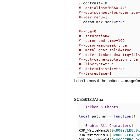
--
contrast
=
10
#--antialias="MSAA_4x"
#--gpu-scanout-fps-override=
#--dev_menu=1
--
cdrom
-
max
-
seek
=
true
#--hue=0
#--saturation=0
#--cdrom-cmd-time=100
#--cdrom-max-seek=true
#--metal-gear-solid=true
#--defer-linked-dma-irq=fals
#--opt-cache-isolation=true
#--libcrypt=true
#--deterministic=true
#--texreplace=1
I don´t know if the option:
--image0=
SCES01237.lua
:
--
Tekken
3
Cheats
local
 patcher 
=
function
()
--[
Enable
All
Characters
]
R3K_WriteMem16
(
0x80097EB8
,
0x
R3K_WriteMem16
(
0x80097EBA
,
0x
R3K_WriteMem16
(
0x80097EBC
,
0x