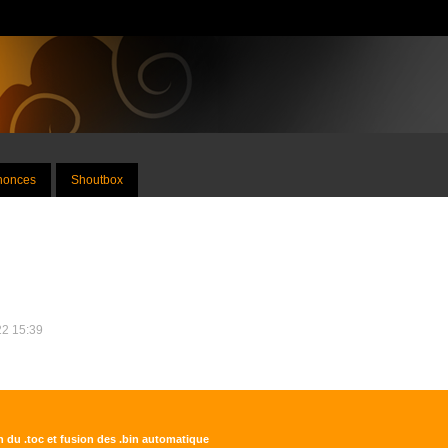
nnonces
Shoutbox
22 15:39
on du .toc et fusion des .bin automatique