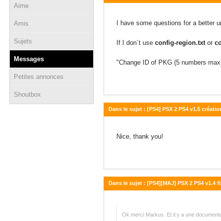
Aime
05 août 2022 - 15:37
I have some questions for a better u
Amis
Sujets
If I don´t use
config-region.txt
or
co
Messages
"Change ID of PKG (5 numbers max):" 
Petites annonces
Shoutbox
Dans le sujet : [PS4] PSX 2 PS4 v1.5 créati
04 août 2022 - 06:37
Nice, thank you!
Dans le sujet : [PS4][MAJ] PSX 2 PS4 v1.4 fi
02 août 2022 - 14:43
Ok merci Markus. Et il y a une documentat