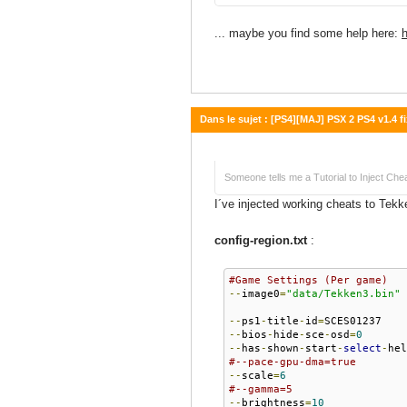
... maybe you find some help here:
Dans le sujet : [PS4][MAJ] PSX 2 PS4 v1.4 fi
02 août 2022 - 06:57
Someone tells me a Tutorial to Inject Che
I´ve injected working cheats to Tek
config-region.txt
:
#Game Settings (Per game)
--
image0
=
"data/Tekken3.bin"
--
ps1
-
title
-
id
=
--
bios
-
hide
-
sce
-
osd
=
0
--
has
-
shown
-
start
-
select
-
hel
#--pace-gpu-dma=true
--
scale
=
6
#--gamma=5
--
brightness
=
10