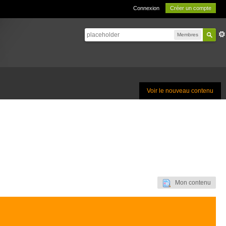
Connexion
Créer un compte
Membres
Voir le nouveau contenu
Mon contenu