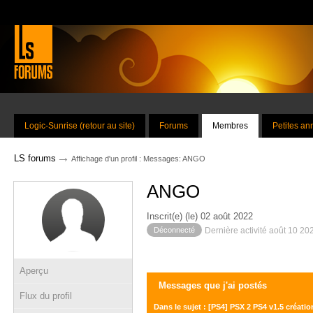
Logic-Sunrise (retour au site)
Forums
Membres
Petites a
→
LS forums
Affichage d'un profil : Messages: ANGO
ANGO
Inscrit(e) (le) 02 août 2022
Déconnecté
Dernière activité août 10 20
Aperçu
Messages que j'ai postés
Flux du profil
Dans le sujet : [PS4] PSX 2 PS4 v1.5 créati