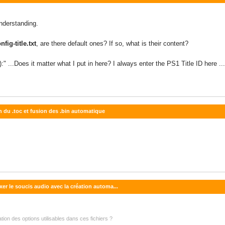
nderstanding.
nfig-title.txt
, are there default ones? If so, what is their content?
...Does it matter what I put in here? I always enter the PS1 Title ID here ...
on du .toc et fusion des .bin automatique
xer le soucis audio avec la création automa...
ion des options utilisables dans ces fichiers ?