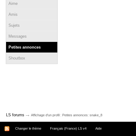
Aime
Amis
Sujets
Messages
Petites annonces
Shoutbox
→
LS forums
Affichage d'un profil : Petites annonces: snake_8
Changer le thème
Français (France) LS v4
Aide