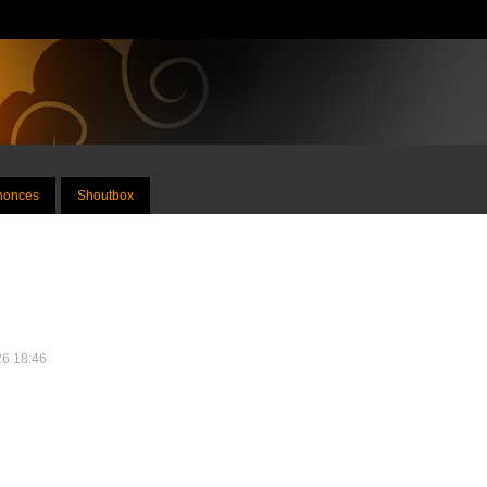
nnonces
Shoutbox
26 18:46