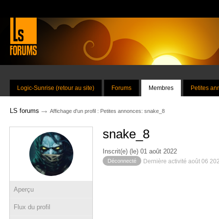
Logic-Sunrise (retour au site)
Forums
Membres
Petites a
→
LS forums
Affichage d'un profil : Petites annonces: snake_8
snake_8
Inscrit(e) (le) 01 août 2022
Déconnecté
Dernière activité août 06 20
Aperçu
Flux du profil