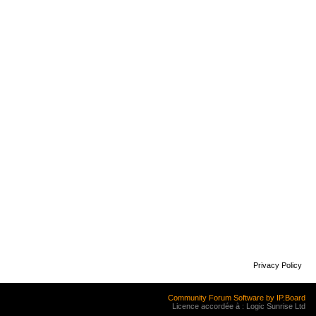
Privacy Policy
Community Forum Software by IP.Board
Licence accordée à : Logic Sunrise Ltd