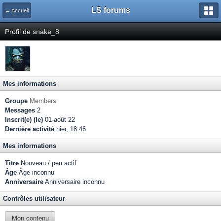
LS forums
← Accueil
Profil de snake_8
Mes informations
Groupe
Members
Messages
2
Inscrit(e) (le)
01-août 22
Dernière activité
hier, 18:46
Mes informations
Titre
Nouveau / peu actif
Âge
Âge inconnu
Anniversaire
Anniversaire inconnu
Contrôles utilisateur
Mon contenu