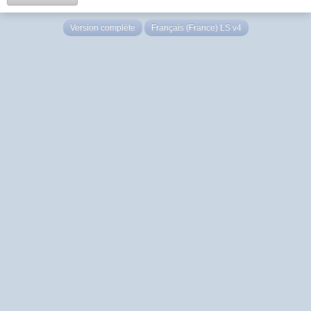
Version complète
Français (France) LS v4