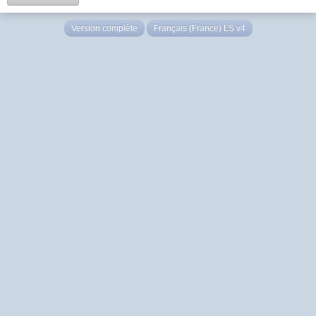
Version complète
Français (France) LS v4