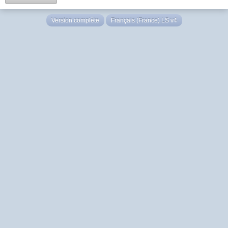
Version complète
Français (France) LS v4