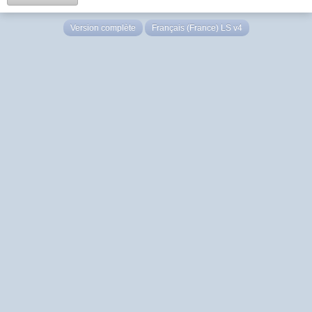
Version complète
Français (France) LS v4